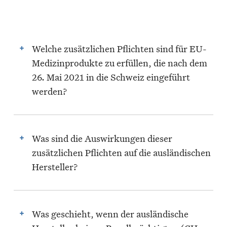
Welche zusätzlichen Pflichten sind für EU-
Medizinprodukte zu erfüllen, die nach dem
26. Mai 2021 in die Schweiz eingeführt
werden?
Aufgrund der verweigerten Aktualisierung
des MRA dürfen EU-Medizinprodukte nur
Was sind die Auswirkungen dieser
noch in die Schweiz eingeführt werden,
zusätzlichen Pflichten auf die ausländischen
wenn der ausländische Hersteller einen
Hersteller?
Bevollmächtigten (CH-REP) mit Sitz in
der Schweiz bezeichnet hat und die
Der Schweizer Medizintechnikverband
Produkte mit dem Namen des
Swissmedtech befürchtet, dass viele EU-
Was geschieht, wenn der ausländische
Bevollmächtigten und des Importeurs
Hersteller und EU-Lieferanten auf die