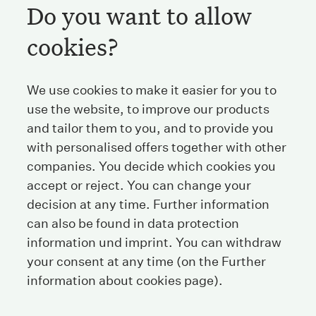
Do you want to allow
Streichenberg
cookies?
Stockerstrasse 38
8002 Zurich
We use cookies to make it easier for you to
Switzerland
use the website, to improve our products
and tailor them to you, and to provide you
Tel
+41 44 208 25 25
with personalised offers together with other
companies. You decide which cookies you
Fax
+41 44 208 25 26
accept or reject. You can change your
E-Mail
info@streichenberg.ch
decision at any time. Further information
can also be found in data protection
Where to find us
information und
imprint
. You can withdraw
Contact
your consent at any time (on the Further
information about cookies page).
Follow us