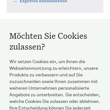
Experten kennenlernen
Möchten Sie Cookies
zulassen?
Streichenberg
Wir setzen Cookies ein, um Ihnen die
Webseitennuntzung zu erleichtern, unsere
Stockerstrasse 38
Produkte zu verbessern und auf Sie
8002 Zürich
Schweiz
zuzuschneiden sowie Ihnen zusammen mit
weiteren Unternehmen personalisierte
Angebote zu unterbreiten. Sie entscheiden,
Tel
+41 44 208 25 25
welche Cookies Sie zulassen oder ablehnen.
Fax
+41 44 208 25 26
Ihre Entscheidung können Sie jederzeit
E-Mail
info@streichenberg.ch