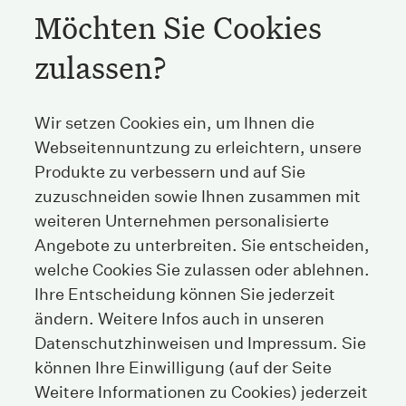
Möchten Sie Cookies
zulassen?
Streichenberg
Wir setzen Cookies ein, um Ihnen die
Webseitennuntzung zu erleichtern, unsere
Stockerstrasse 38
8002 Zürich
Produkte zu verbessern und auf Sie
Schweiz
zuzuschneiden sowie Ihnen zusammen mit
weiteren Unternehmen personalisierte
Tel
+41 44 208 25 25
Angebote zu unterbreiten. Sie entscheiden,
welche Cookies Sie zulassen oder ablehnen.
Fax
+41 44 208 25 26
Ihre Entscheidung können Sie jederzeit
E-Mail
info@streichenberg.ch
ändern. Weitere Infos auch in unseren
Datenschutzhinweisen und Impressum. Sie
Hier finden Sie uns
können Ihre Einwilligung (auf der Seite
Kontakt
Weitere Informationen zu Cookies) jederzeit